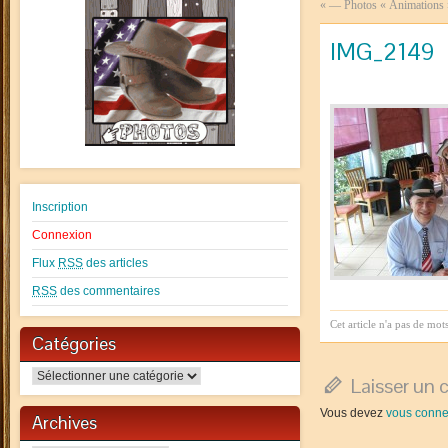
«
— Photos « Animations
IMG_2149
Inscription
Connexion
Flux
RSS
des articles
RSS
des commentaires
Cet article n'a pas de mot
Catégories
Catégories
Laisser un
Vous devez
vous conne
Archives