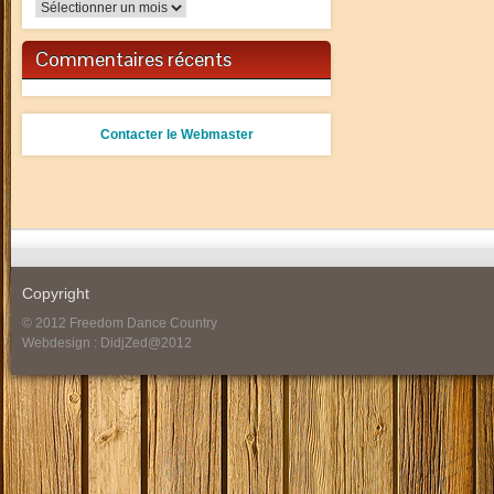
Archives
Commentaires récents
Contacter le Webmaster
Copyright
© 2012 Freedom Dance Country
Webdesign : DidjZed@2012