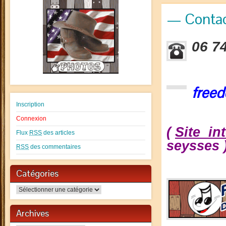
— Conta
06 7
free
Inscription
Connexion
(
Site in
Flux
RSS
des articles
seysses 
RSS
des commentaires
Catégories
Catégories
Archives