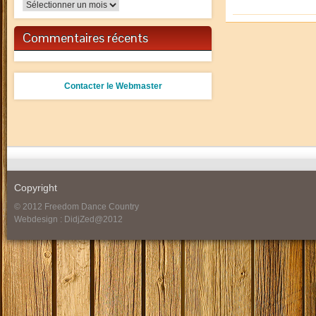
Archives
Commentaires récents
Contacter le Webmaster
Copyright
© 2012 Freedom Dance Country
Webdesign : DidjZed@2012