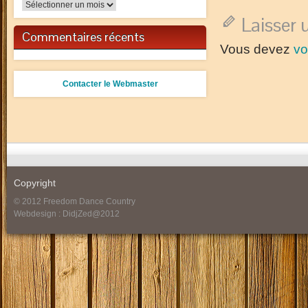
Archives
Laisser
Commentaires récents
Vous devez
vo
Contacter le Webmaster
Copyright
© 2012 Freedom Dance Country
Webdesign : DidjZed@2012