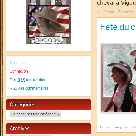
cheval à Vigou
«
— Photos « Animations
Fête du c
Inscription
Connexion
Flux
RSS
des articles
RSS
des commentaires
Catégories
Catégories
Archives
Cet article n'a pas de mot