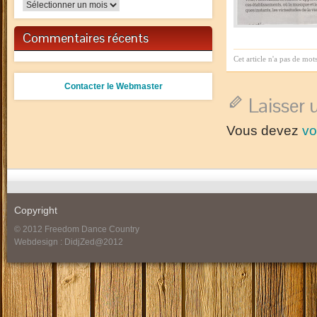
Archives
Commentaires récents
Cet article n'a pas de mot
Contacter le Webmaster
Laisser
Vous devez
vo
Copyright
© 2012 Freedom Dance Country
Webdesign : DidjZed@2012