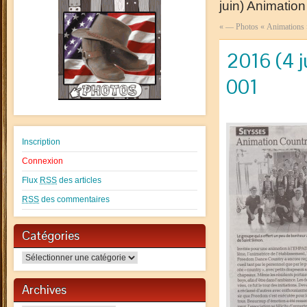
juin) Animati
«
— Photos « Animations
2016 (4 
001
Inscription
Connexion
Flux
RSS
des articles
RSS
des commentaires
Catégories
Catégories
Archives