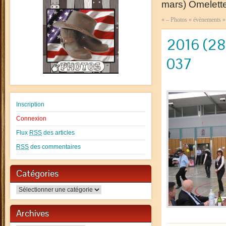
mars) Omelett
«
– Photos « évènements »
2016 (28
037
Inscription
Connexion
Flux
RSS
des articles
RSS
des commentaires
Catégories
Catégories
Archives