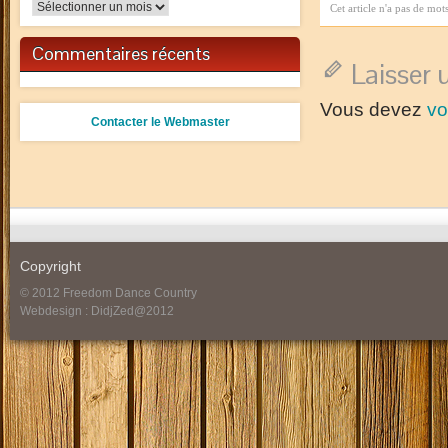
Archives
Cet article n'a pas de mot
Commentaires récents
Laisser
Vous devez
vo
Contacter le Webmaster
Copyright
© 2012 Freedom Dance Country
Webdesign : DidjZed@2012