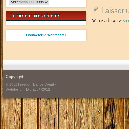
Archives
Laisser
Commentaires récents
Vous devez
vo
Contacter le Webmaster
Copyright
© 2012 Freedom Dance Country
Webdesign : DidjZed@2012