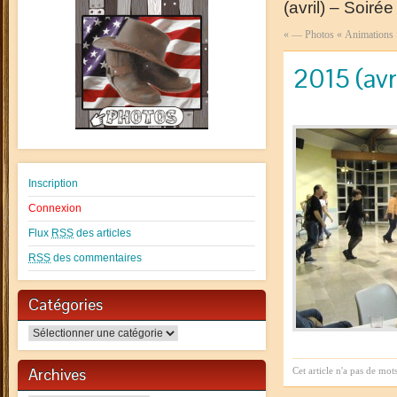
(avril) – Soiré
«
— Photos « Animations
2015 (avr
Inscription
Connexion
Flux
RSS
des articles
RSS
des commentaires
Catégories
Catégories
Archives
Cet article n'a pas de mot